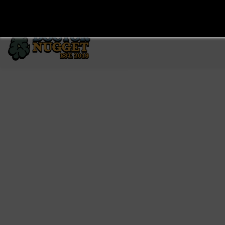
Skip to
gabriel@drnugget.mx
+52 1 55 7299 5249
main
content