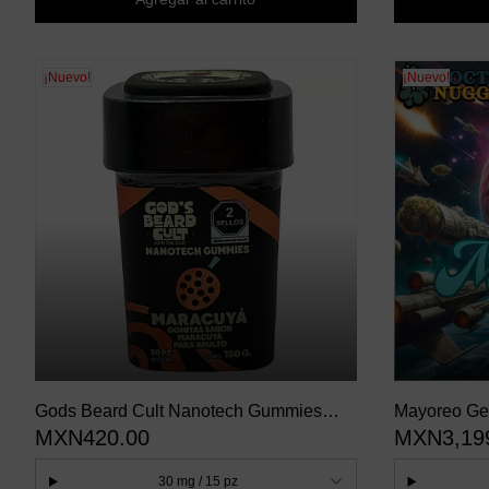
¡Nuevo!
¡Nuevo!
Gods Beard Cult Nanotech Gummies
Mayoreo Ge
MXN420.00
MXN3,19
Maracuya
30 mg / 15 pz