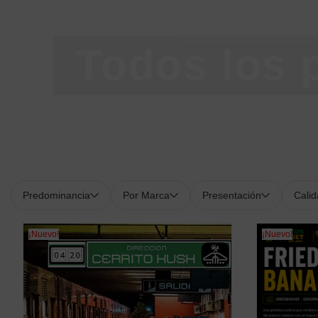
Todos los 
Predominancia
Por Marca
Presentación
Cali
¡Nuevo!
¡Nuevo!