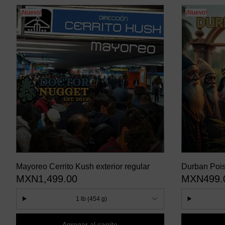
¡Nuevo!
¡Nuevo!
Mayoreo Cerrito Kush exterior regular
Durban Pois
MXN1,499.00
MXN499.
1 lb (454 g)
Agregar al carrito