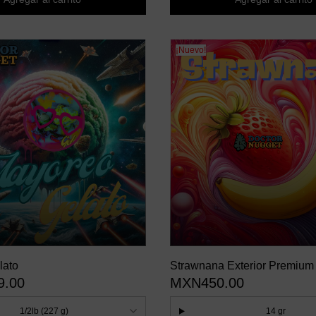
¡Nuevo!
lato
Strawnana Exterior Premium
9.00
MXN450.00
1/2lb (227 g)
14 gr