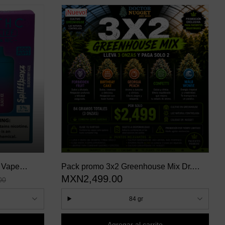
¡Nuevo!
 Vape
Pack promo 3x2 Greenhouse Mix Dr.
MXN2,499.00
Nugget
00
84 gr
Agregar al carrito