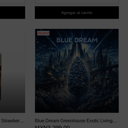
Agregar al carrito
¡Nuevo!
 Strawberry
Blue Dream Greenhouse Exotic Living
MXN3,299.00
Soil