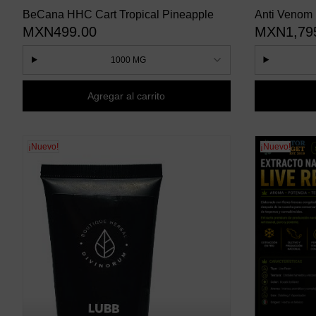
BeCana HHC Cart Tropical Pineapple
Anti Venom 
MXN499.00
MXN1,79
1000 MG
Agregar al carrito
¡Nuevo!
¡Nuevo!