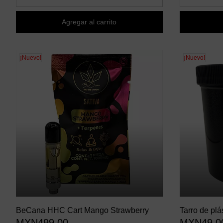
Agregar al carrito
¡Nuevo!
¡Nuevo!
BeCana HHC Cart Mango Strawberry
Tarro de plá
MXN499.00
MXN49.0