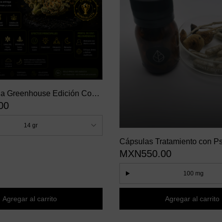
na Greenhouse Edición Copa
00
14 gr
Cápsulas Tratamiento con Ps
MXN550.00
Cubensis Golden Teacher Di
100 mg
Agregar al carrito
Agregar al carrito