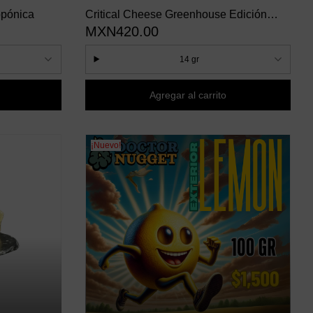
opónica
Critical Cheese Greenhouse Edición
MXN420.00
Copa de Oro
14 gr
Agregar al carrito
¡Nuevo!