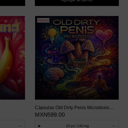
¡Nuevo!
Cápsulas Old Dirty Penis Microdosis
MXN599.00
Consciente
20 pz / 140 mg