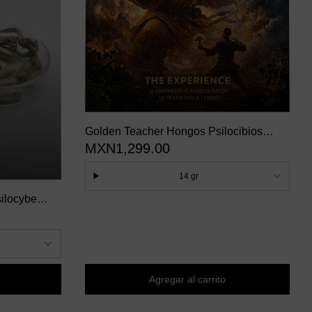
Golden Teacher Hongos Psilocibios
MXN1,299.00
Deshidratados
14 gr
ilocybe
vinorum
Agregar al carrito