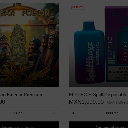
¡Nuevo!
on Exterior Premium
ELFTHC E-Spliff Disposable
00
MXN1,099.00
Blackberry Haze 3G
MXN1,299.
14 gr
3000 mg
Agregar al carrito
Agregar al carrito