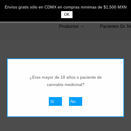
MXN
E
nvíos gratis sólo en CDMX en compras mínimas de $1,500 MXN
OK
Productos
Pacientes Dr. N
¿Eres mayor de 18 años o paciente de
cannabis medicinal?
Sí
No