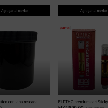
Agregar al carrito
Agregar al carrito
¡Nuevo!
stico con tapa roscada
ELFTHC premium cart Sticky
0
MXN699.00
Snatch