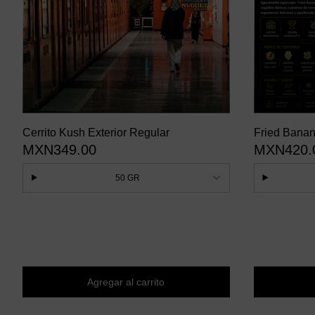
Cerrito Kush Exterior Regular
Fried Bana
MXN349.00
MXN420.
de Oro
50 GR
Agregar al carrito